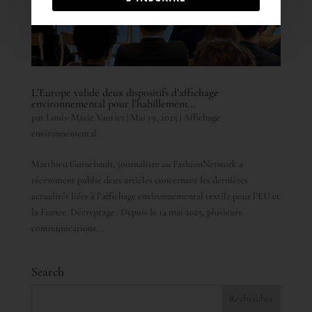
L’Europe valide deux dispositifs d’affichage
environnemental pour l’habillement…
par
Louis-Marie Vautier
|
Mai 19, 2025
|
Affichage
environnemental
Matthieu Guinebault, journaliste au FashionNetwork a
récemment publié deux articles concernant les dernières
actualités liées à l’affichage environnemental textile pour l’EU et
la France. Décryptage : Depuis le 14 mai 2025, plusieurs
communications...
Search