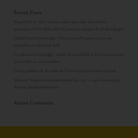
Recent Posts
Traçabilité et ACV niveau 2 dans une seule plateforme :
pourquoi c’est le choix décisif pour une marque de mode engagée
Global Score Footbridge : l’indicateur d’impact textile qui
simplifie vos décisions RSE
La solution Footbridge : rendre la traçabilité et l’éco-conception
accessibles et actionnables
La traçabilité, clé de voûte de l’éco-conception dans la mode
Mesurer l’impact environnemental du cuir : ce que les marques
doivent absolument savoir
Recent Comments