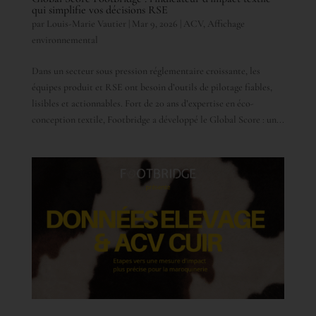
qui simplifie vos décisions RSE
par
Louis-Marie Vautier
|
Mar 9, 2026
|
ACV
,
Affichage
environnemental
Dans un secteur sous pression réglementaire croissante, les
équipes produit et RSE ont besoin d’outils de pilotage fiables,
lisibles et actionnables. Fort de 20 ans d’expertise en éco-
conception textile, Footbridge a développé le Global Score : un...